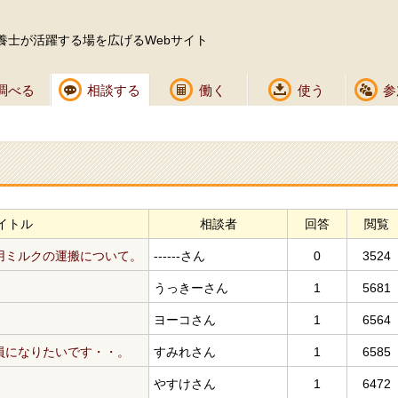
養士が活躍する場を広げるWebサイト
調べる
相談する
働く
使う
参
イトル
相談者
回答
閲覧
用ミルクの運搬について。
------さん
0
3524
うっきーさん
1
5681
ヨーコさん
1
6564
員になりたいです・・。
すみれさん
1
6585
やすけさん
1
6472