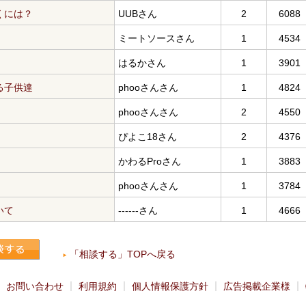
くには？
UUBさん
2
6088
ミートソースさん
1
4534
はるかさん
1
3901
る子供達
phooさんさん
1
4824
phooさんさん
2
4550
ぴよこ18さん
2
4376
かわるProさん
1
3883
phooさんさん
1
3784
いて
------さん
1
4666
「相談する」TOPへ戻る
お問い合わせ
利用規約
個人情報保護方針
広告掲載企業様