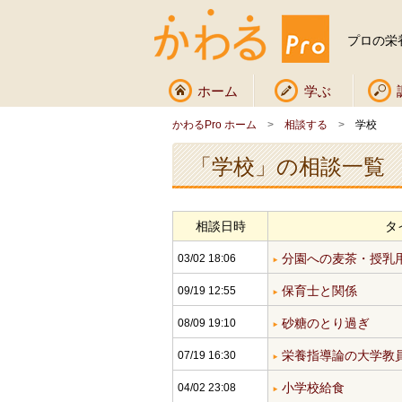
プロの栄
ホーム
学ぶ
かわるPro ホーム
>
相談する
>
学校
「学校」の相談一覧
相談日時
タ
分園への麦茶・授乳
03/02 18:06
保育士と関係
09/19 12:55
砂糖のとり過ぎ
08/09 19:10
栄養指導論の大学教
07/19 16:30
小学校給食
04/02 23:08