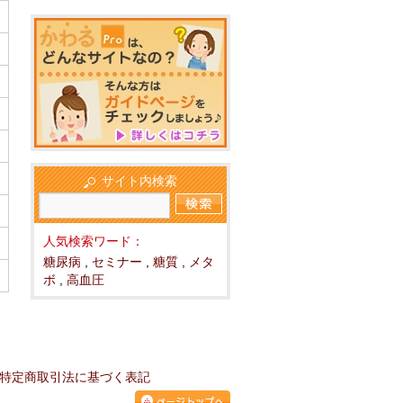
サイト内検索
人気検索ワード：
糖尿病
,
セミナー
,
糖質
,
メタ
ボ
,
高血圧
特定商取引法に基づく表記