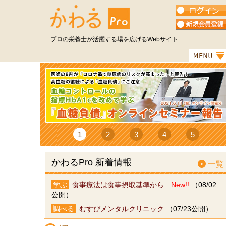
プロの栄養士が活躍する場を広げるWebサイト
1
2
3
4
5
かわるPro 新着情報
一覧
学ぶ
食事療法は食事摂取基準から
New!!
（08/02
公開）
調べる
むすびメンタルクリニック
（07/23公開）